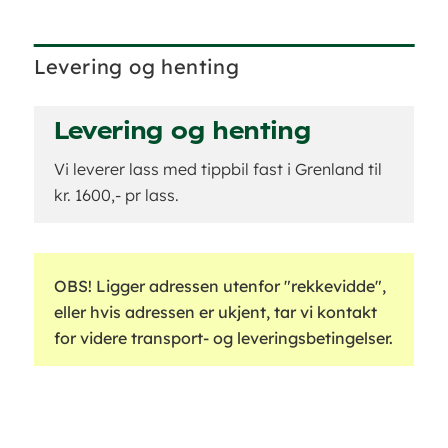
Levering og henting
Levering og henting
Vi leverer lass med tippbil fast i Grenland til
kr. 1600,- pr lass.
OBS! Ligger adressen utenfor "rekkevidde",
eller hvis adressen er ukjent, tar vi kontakt
for videre transport- og leveringsbetingelser.