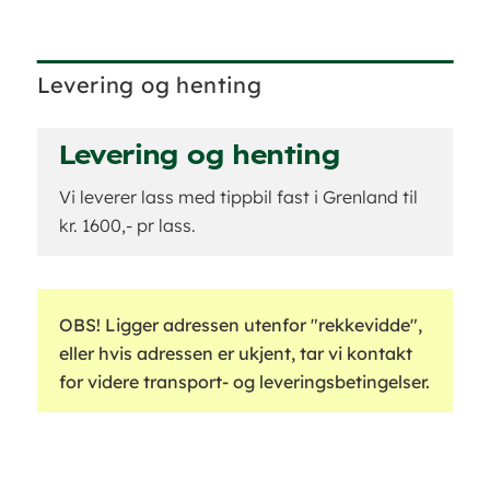
Levering og henting
Levering og henting
Vi leverer lass med tippbil fast i Grenland til
kr. 1600,- pr lass.
OBS! Ligger adressen utenfor "rekkevidde",
eller hvis adressen er ukjent, tar vi kontakt
for videre transport- og leveringsbetingelser.