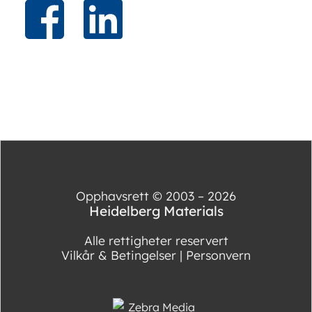
Opphavsrett © 2003 – 2026
Heidelberg Materials
Alle rettigheter reservert
Vilkår & Betingelser
|
Personvern