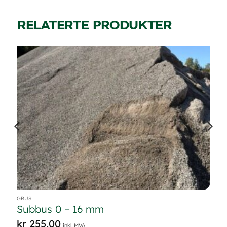
RELATERTE PRODUKTER
GRUS
Subbus 0 – 16 mm
kr
255,00
inkl. MVA