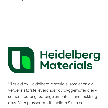
Vi er eid av Heidelberg Materials, som er en av
verdens største leverandør av byggematerialer -
sement, betong, betongelementer, sand, pukk og
grus. Vi er plassert midt imellom Skien og