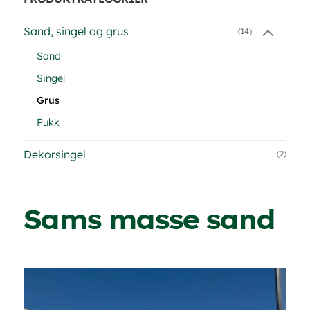
Sand, singel og grus
(14)
Sand
Singel
Grus
Pukk
Dekorsingel
(2)
Sams masse sand